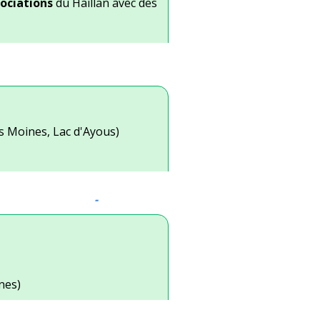
ociations
du Haillan avec des
es Moines, Lac d'Ayous)
-
nes)