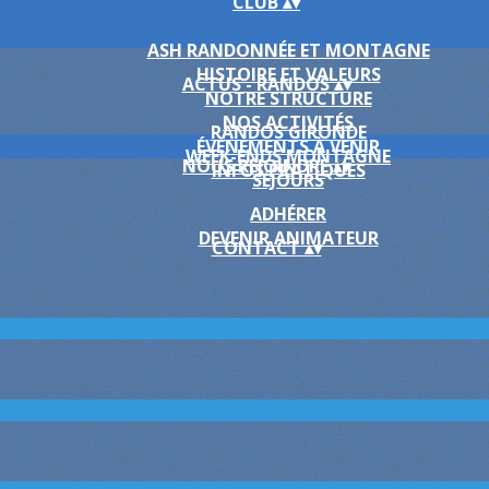
CLUB
▴
▾
ASH RANDONNÉE ET MONTAGNE
HISTOIRE ET VALEURS
ACTUS - RANDOS
▴
▾
NOTRE STRUCTURE
NOS ACTIVITÉS
RANDOS GIRONDE
ÉVÈNEMENTS À VENIR
WEEK-ENDS MONTAGNE
NOUS REJOINDRE
▴
▾
INFOS PRATIQUES
SÉJOURS
ADHÉRER
DEVENIR ANIMATEUR
CONTACT
▴
▾