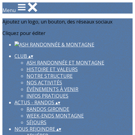
Menu
Ajoutez un logo, un bouton, des réseaux sociaux
Cliquez pour éditer
CLUB
▴
▾
ASH RANDONNÉE ET MONTAGNE
HISTOIRE ET VALEURS
NOTRE STRUCTURE
NOS ACTIVITÉS
ÉVÈNEMENTS À VENIR
INFOS PRATIQUES
ACTUS - RANDOS
▴
▾
RANDOS GIRONDE
WEEK-ENDS MONTAGNE
SÉJOURS
NOUS REJOINDRE
▴
▾